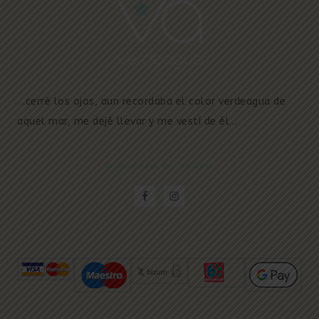
…cerré los ojos, aun recordaba el color verdeagua de
aquel mar, me dejé llevar y me vestí de él…
síguenos en redes