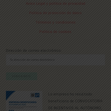
Aviso Legal y política de privacidad
Política de protección de datos
Términos y condiciones
Política de cookies
Dirección de correo electrónico:
La empresa ha resultado
beneficiaria de CONVOCATORIA
DE INCENTIVOS AL AUTÓNOMO,