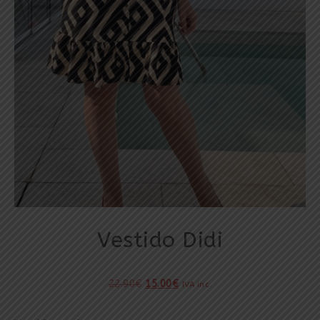
Vestido Didi
22.90
€
15.00
€
IVA inc.