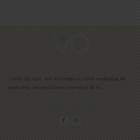
…cerré los ojos, aun recordaba el color verdeagua de
aquel mar, me dejé llevar y me vestí de él…
síguenos en redes