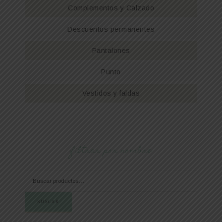
Complementos y Calzado
Descuentos permanentes
Pantalones
Punto
Vestidos y faldas
filtrar por nombre
BUSCAR