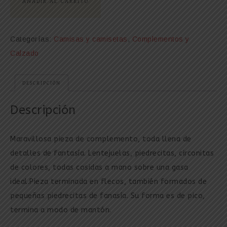
AÑADIR AL CARRITO
Categorías:
Camisas y camisetas
,
Complementos y
Calzado
DESCRIPCIÓN
Descripción
Maravillosa pieza de complemento, toda llena de
detalles de fantasía. Lentejuelas, piedrecitas, circonitas
de colores, todas cosidas a mano sobre una gasa
ideal.Pieza terminada en flecos, también formados de
pequeñas piedrecitas de fanasía. Su forma es de pico,
termina a modo de mantón.