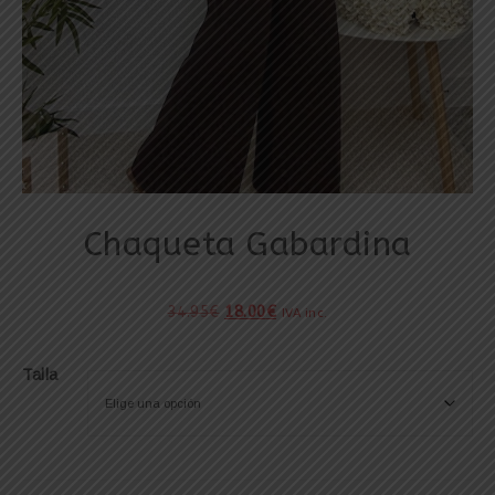
Chaqueta Gabardina
34.95
€
18.00
€
IVA inc.
Talla