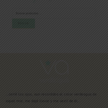
BUSCAR
…cerré los ojos, aun recordaba el color verdeagua de
aquel mar, me dejé llevar y me vestí de él…