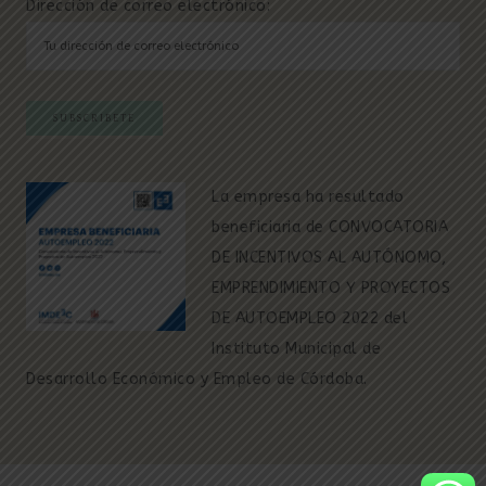
Dirección de correo electrónico:
La empresa ha resultado
beneficiaria de CONVOCATORIA
DE INCENTIVOS AL AUTÓNOMO,
EMPRENDIMIENTO Y PROYECTOS
DE AUTOEMPLEO 2022 del
Instituto Municipal de
Desarrollo Económico y Empleo de Córdoba.