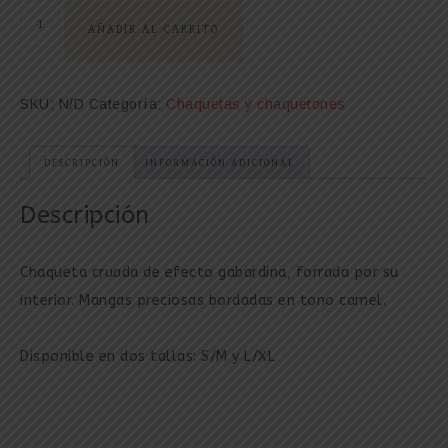
AÑADIR AL CARRITO
SKU:
N/D
Categoría:
Chaquetas y chaquetones
DESCRIPCIÓN
INFORMACIÓN ADICIONAL
Descripción
Chaqueta cruada de efecto gabardina, forrada por su
interior. Mangas preciosas bordadas en tono camel.
Disponible en dos tallas: S/M y L/XL