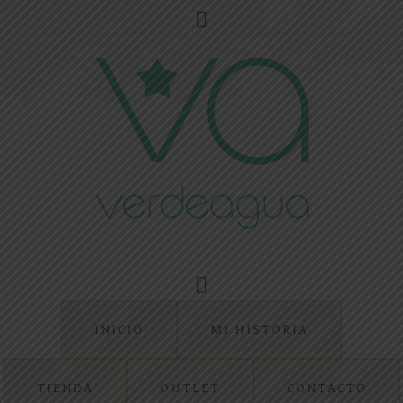
INICIO
MI HISTORIA
TIENDA
OUTLET
CONTACTO