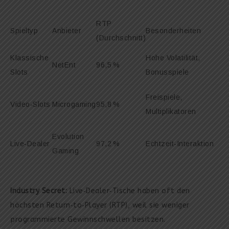
RTP
Spieltyp
Anbieter
Besonderheiten
(Durchschnitt)
Klassische
Hohe Volatilität,
NetEnt
96,5 %
Slots
Bonusspiele
Freispiele,
Video‑Slots
Microgaming
95,8 %
Multiplikatoren
Evolution
Live‑Dealer
97,2 %
Echtzeit‑Interaktion
Gaming
Industry Secret:
Live‑Dealer‑Tische haben oft den
höchsten Return‑to‑Player (RTP), weil sie weniger
programmierte Gewinnschwellen besitzen.