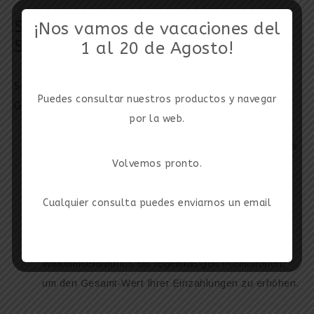
Strategien für fortgeschrittene
¡Nos vamos de vacaciones del
Spieler
1 al 20 de Agosto!
Sobald Sie die Grundlagen beherrschen, können Sie Ihre
Puedes consultar nuestros productos y navegar
Gewinnchancen weiter steigern.
por la web.
Wett‑Management: Setzen Sie nie mehr als 2 % Ihres
Volvemos pronto.
Gesamtbankrolls pro Runde.
Varianten wählen: Spielen Sie bei Spielen mit
Cualquier consulta puedes enviarnos un email
niedriger Volatilität, wenn Sie langfristig kleine
Gewinne bevorzugen.
Bonus‑Optimierung: Kombinieren Sie den
Willkommensbonus mit regelmäßigen Promotionen,
um den Gesamt‑Wert Ihrer Einzahlungen zu erhöhen.