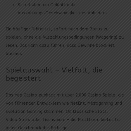
Sie erhalten ein Gefühl für die
Auszahlungs‑Geschwindigkeit des Anbieters.
Ein häufiger Fehler ist, sofort nach dem Bonus zu
spielen, ohne die Auszahlungsbedingungen (Wagering) zu
lesen. Das kann dazu führen, dass Gewinne blockiert
bleiben.
Spielauswahl – Vielfalt, die
begeistert
Das Yep Casino punktet mit über 2.000 Casino Spiele, die
von führenden Entwicklern wie NetEnt, Microgaming und
Evolution Gaming stammen. Ob klassische Slots,
Video‑Slots oder Tischspiele – die Plattform bietet für
jeden Geschmack das Richtige.