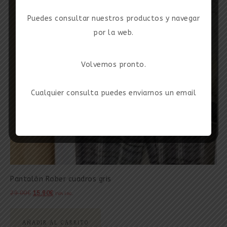
Puedes consultar nuestros productos y navegar
por la web.
Volvemos pronto.
Cualquier consulta puedes enviarnos un email
Pantalón Rober cuadros gris
29.00
€
15.90
€
IVA inc.
AÑADIR AL CARRITO