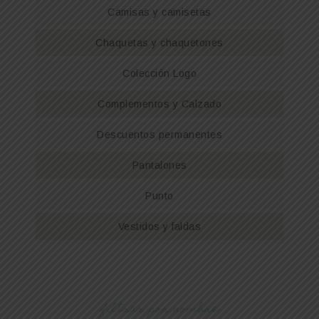
Camisas y camisetas
Chaquetas y chaquetones
Colección Logo
Complementos y Calzado
Descuentos permanentes
Pantalones
Punto
Vestidos y faldas
filtrar por nombre