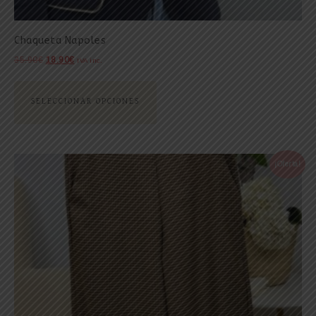
Chaqueta Napoles
35.90
€
18.90
€
IVA inc.
SELECCIONAR OPCIONES
¡Oferta!