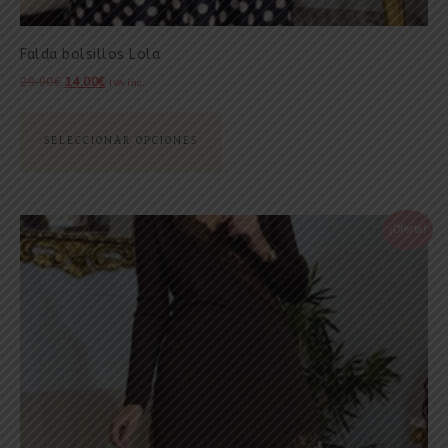
Falda bolsillos Lola
29.90
€
14.00
€
IVA inc.
SELECCIONAR OPCIONES
¡Oferta!