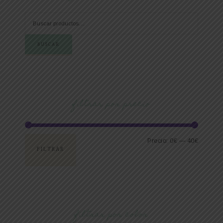
BUSCAR
filtrar por precio
Precio:
0€
—
40€
FILTRAR
filtrar por color