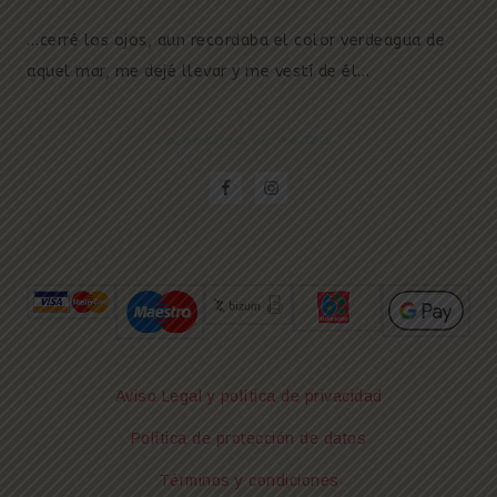
…cerré los ojos, aun recordaba el color verdeagua de
aquel mar, me dejé llevar y me vestí de él…
síguenos en redes
Aviso Legal y política de privacidad
Política de protección de datos
Términos y condiciones