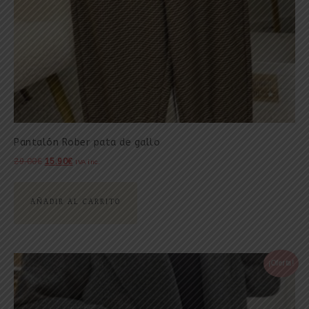
Pantalón Rober pata de gallo
29.00
€
15.90
€
IVA inc.
AÑADIR AL CARRITO
¡Oferta!