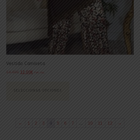
Vestido Camiseta
19.90
€
12.00
€
IVA inc.
SELECCIONAR OPCIONES
←
1
2
3
4
5
6
7
…
10
11
12
→