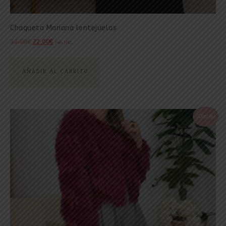
Chaqueta Mariana lentejuelas
32.00
€
22.00
€
IVA inc.
AÑADIR AL CARRITO
¡Oferta!