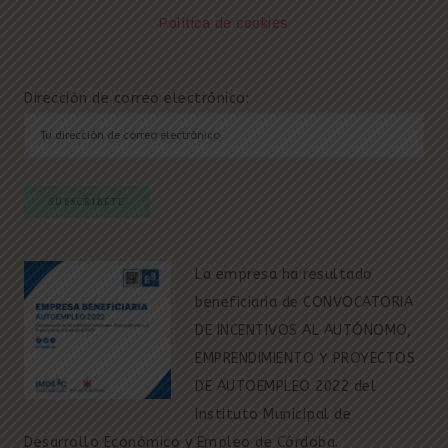
Política de cookies
Dirección de correo electrónico:
La empresa ha resultado
beneficiaria de CONVOCATORIA
DE INCENTIVOS AL AUTÓNOMO,
EMPRENDIMIENTO Y PROYECTOS
DE AUTOEMPLEO 2022 del
Instituto Municipal de
Desarrollo Económico y Empleo de Córdoba.