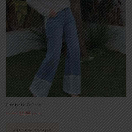
Camiseta Calista
15.95
€
12.00
€
IVA inc.
AÑADIR AL CARRITO